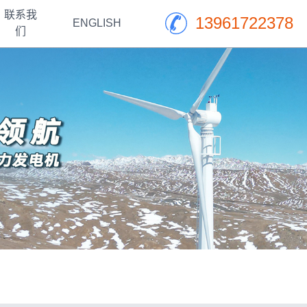
联系我
13961722378
ENGLISH
们