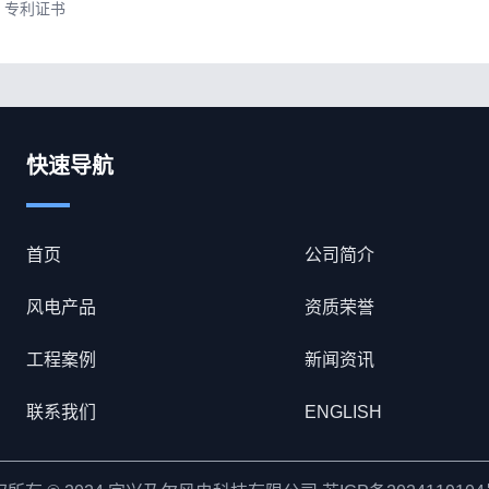
:
专利证书
快速导航
首页
公司简介
风电产品
资质荣誉
工程案例
新闻资讯
联系我们
ENGLISH