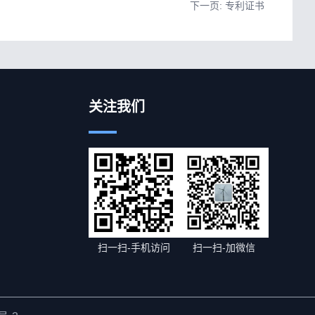
下一页:
专利证书
关注我们
扫一扫-手机访问
扫一扫-加微信