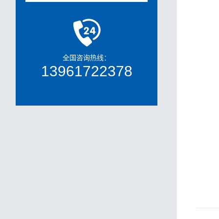
全国咨询热线：
13961722378