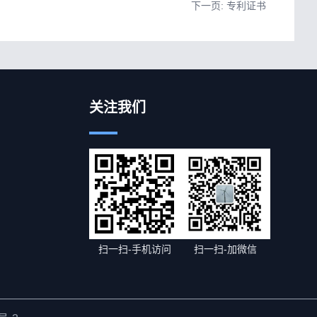
下一页:
专利证书
关注我们
扫一扫-手机访问
扫一扫-加微信