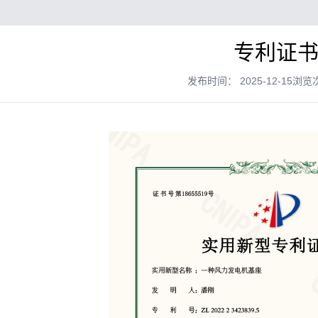
专利证
发布时间： 2025-12-15
浏览次