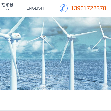
联系我
13961722378
ENGLISH
们