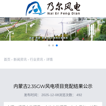
首页
›
新闻资讯
›
行业资讯
›
详情
内蒙古2.35GW风电项目竞配结果公示
发布时间： 2025-12-08
浏览次数： 492