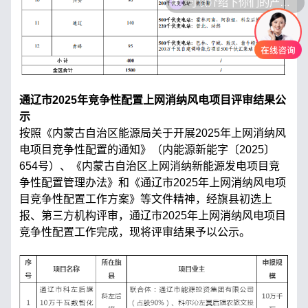
通辽市2025年竞争性配置上网消纳风电项目评审结果公
示
按照《内蒙古自治区能源局关于开展2025年上网消纳风
电项目竞争性配置的通知》（内能源新能字〔2025〕
654号）、《内蒙古自治区上网消纳新能源发电项目竞
争性配置管理办法》和《通辽市2025年上网消纳风电项
目竞争性配置工作方案》等文件精神，经旗县初选上
报、第三方机构评审，通辽市2025年上网消纳风电项目
竞争性配置工作完成，现将评审结果予以公示。