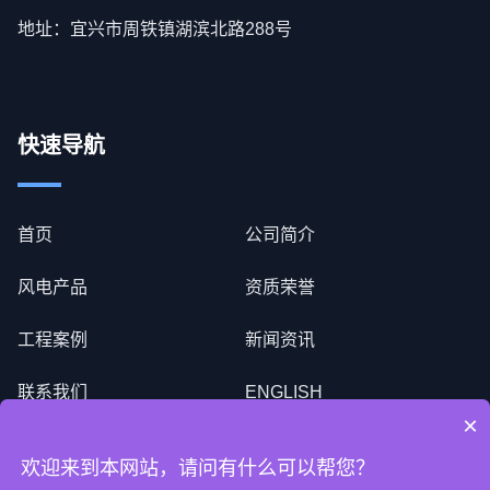
地址：宜兴市周铁镇湖滨北路288号
快速导航
首页
公司简介
风电产品
资质荣誉
工程案例
新闻资讯
联系我们
ENGLISH
×
欢迎来到本网站，请问有什么可以帮您？
版权所有 © 2024 宜兴乃尔风电科技有限公司
苏ICP备