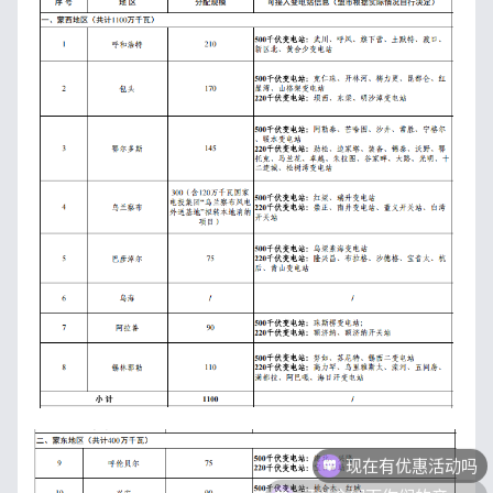
现在有优惠活动吗
可以介绍下你们的产品么