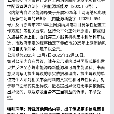
公示
根据《内蒙古自治区上网消纳新能源发电项目竞争
性配置管理办法》（内能源新能发〔2025〕6号）、
《内蒙古自治区能源局关于开展2025年上网消纳风电项
目竞争性配置的通知》（内能源新能字〔2025〕654
号）及《赤峰市2025年上网消纳风电项目竞争性配置工
作方案》等相关要求，坚持公平公正公开原则，按照相
关旗县初选上报、委托第三方服务机构集中封闭评审优
选、市政府审定的程序确定了赤峰市2025年上网消纳风
电项目实施清单，现予以公示。
公示期为2025年12月7日-2025年12月10日。
如对公示内容有异议，请在公示期内以书面形式提出意
见并反馈至赤峰市能源局新能源和可再生能源科。书面
意见请写明提出异议的事实依据和理由，提出异议的单
位或个人须对相关书面材料的真实性和可靠性负责。对
于非书面形式提出异议、匿名提出异议或无事实依据提
出异议的，以及涉及自身不正当利益的诉求，不予受
理。
特别声明：转载其他网站内容，出于传递更多信息而非