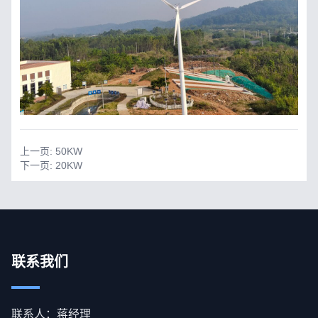
上一页:
50KW
下一页:
20KW
联系我们
联系人：蒋经理